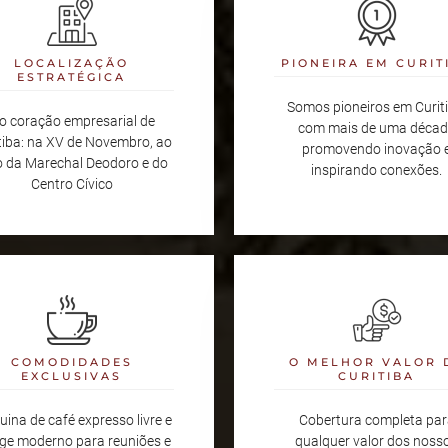
LOCALIZAÇÃO
PIONEIRA EM CURIT
ESTRATÉGICA
Somos pioneiros em Curiti
o coração empresarial de
com mais de uma déca
tiba: na XV de Novembro, ao
promovendo inovação 
o da Marechal Deodoro e do
inspirando conexões.
Centro Cívico
COMODIDADES
O MELHOR VALOR 
EXCLUSIVAS
CURITIBA
ina de café expresso livre e
Cobertura completa par
ge moderno para reuniões e
qualquer valor dos noss