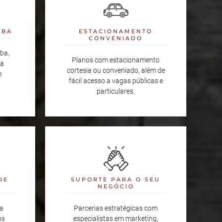
IBA
ESTACIONAMENTO
CONVENIADO
ba,
Planos com estacionamento
da
cortesia ou conveniado, além de
e
fácil acesso a vagas públicas e
particulares.
DE
SUPORTE PARA O SEU
NEGÓCIO
a
Parcerias estratégicas com
os
especialistas em marketing,