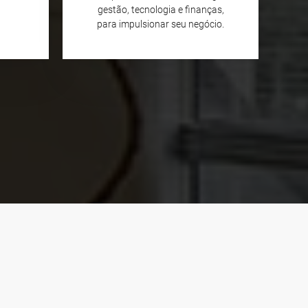
gestão, tecnologia e finanças,
para impulsionar seu negócio.