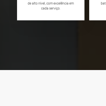
de alto nível, com excelência em
bat
cada serviço.